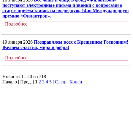
поступают электронные письма и звонки с вопросами о
старте приёма заявок на очередную, 14-ю Международную
премию «Филантроп».
Подробнее
19 января 2026
Поздравляем всех с Крещением Господним!
Желаем счастья, мира и добра!
Подробнее
Новости 1 - 20 из 718
Начало | Пред. |
1
2
3
4
5
|
След.
|
Конец