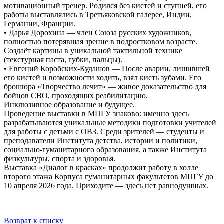
мотивационный тренер. Родился без кистей и ступней, его
работы выставлялись в Третьяковской галерее, Индии,
Германии, Франции.
• Дарья Дорохина — член Союза русских художников,
полностью потерявшая зрение в подростковом возрасте.
Создаёт картины в уникальной тактильной технике
(текстурная паста, губки, пальцы).
• Евгений Коробских-Кудашов — После аварии, лишившей
его кистей и возможности ходить, взял кисть зубами. Его
брошюра «Творчество лечит» — живое доказательство для
бойцов СВО, проходящих реабилитацию.
Инклюзивное образование и будущее.
Проведение выставки в МПГУ знаково: именно здесь
разрабатываются уникальные методики подготовки учителей
для работы с детьми с ОВЗ. Среди зрителей — студенты и
преподаватели Института детства, истории и политики,
социально-гуманитарного образования, а также Института
физкультуры, спорта и здоровья.
Выставка «Диалог в красках» продолжит работу в холле
второго этажа Корпуса гуманитарных факультетов МПГУ до
10 апреля 2026 года. Приходите — здесь нет равнодушных.
Возврат к списку