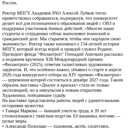
России.
Ректор МПГУ, Академик РАО Алексей Лубков тепло
приветствовал собравшихся, подчеркнув, что университет
делает всё для полноценного образования людей с ОВЗ и
поддержки участников боевых действий: «Многие наши
студенты и сотрудники сейчас выполняют воинский и
гражданский долг. Мы стараемся, чтобы они ощущали свою
значимость». Ректор также напомнил о 154-летней истории
МПГУ, который всегда верой и правдой служил Родине.
Президент фонда "Филантроп" Геннадий Аничкин рассказал
о недавнем вручении XIII Международной премии
«Филантроп» (2025), отметив талантливых художников-
лауреатов. И, что особенно важно, объявил о старте в апреле
2026 года конкурсного отбора на XIV премию «Филантроп»
— церемония которой состоиться в декабре 2027 года. Таким
образом, выставка «Диалог в красках» стала не только
экспозицией, но и импульсом к новым открытиям.
Художники, победившие судьбу.
На выставке представлены работы людей с удивительными
историями мужества:
• Тамара Маркова — бывший учитель труда, в 39 лет
столкнувшаяся с тяжёлым недугом. Её вышивка лентами —
целые миры.
• Александр Похилько — художник, актёр, спортсмен,