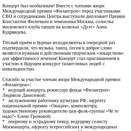
Концерт был необычным! Вместе с членами жюри
Международной премии «Филантроп» перед участниками
СВО и сотрудниками Центра выступили дипломант Премии
Константин Филичкин и чемпионка Москвы, солистка
московского клуба танцев на колясках «Дуэт» Анна
Кудрявцева.
Тёплый приём и бурные аплодисменты в очередной раз
подтвердили, что музыка, танец, песня и доброе слово
являются нужным и действенным творческим «лекарством»
для эффективного лечения! Концерт стал приглашением к
участию в будущем конкурсе талантливых людей с
инвалидностью.
Спасибо за участие членам жюри Международной премии
«Филантроп»:
* ведущей концерта, режиссеру фонда «Филантроп»
Людмиле Даниловой;
* заслуженному работнику культуры РФ, лауреату
национальной премии «Овация», композитору,
художественному руководителю шоу-фолк-группы «Чё те
надо?» Елене Громовой;
* оперному и эстрадному певцу, ведущему солисту
Москонцерта, лауреату всероссийских и международных