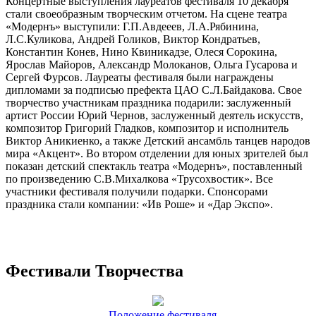
Концертные выступления лауреатов фестиваля 10 декабря
стали своеобразным творческим отчетом. На сцене театра
«Модернъ» выступили: Г.П.Авдееев, Л.А.Рябинина,
Л.С.Куликова, Андрей Голиков, Виктор Кондратьев,
Константин Конев, Нино Квиникадзе, Олеся Сорокина,
Ярослав Майоров, Александр Молоканов, Ольга Гусарова и
Сергей Фурсов. Лауреаты фестиваля были награждены
дипломами за подписью префекта ЦАО С.Л.Байдакова. Свое
творчество участникам праздника подарили: заслуженный
артист России Юрий Чернов, заслуженный деятель искусств,
композитор Григорий Гладков, композитор и исполнитель
Виктор Аникиенко, а также Детский ансамбль танцев народов
мира «Акцент». Во втором отделении для юных зрителей был
показан детский спектакль театра «Модернъ», поставленный
по произведению С.В.Михалкова «Трусохвостик». Все
участники фестиваля получили подарки. Спонсорами
праздника стали компании: «Ив Роше» и «Дар Экспо».
Фестивали Творчества
Положение фестиваля