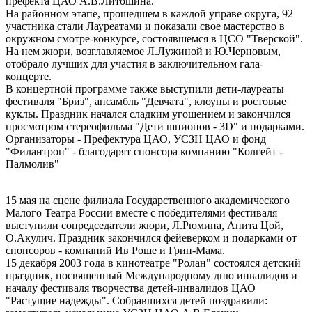
префекта ЦАО А.В.Литошина.
На районном этапе, прошедшем в каждой управе округа, 92
участника стали Лауреатами и показали свое мастерство в
окружном смотре-конкурсе, состоявшемся в ЦСО "Тверской".
На нем жюри, возглавляемое Л.Лужиной и Ю.Черновым,
отобрало лучших для участия в заключительном гала-
концерте.
В концертной программе также выступили дети-лауреаты
фестиваля "Бриз", ансамбль "Девчата", клоуны и ростовые
куклы. Праздник начался сладким угощением и закончился
просмотром стереофильма "Дети шпионов - 3D" и подарками.
Организаторы - Префектура ЦАО, УСЗН ЦАО и фонд
"Филантроп" - благодарят спонсора компанию "Колгейт -
Палмолив"
15 мая на сцене филиала Государственного академического
Малого Театра России вместе с победителями фестиваля
выступили сопредседатели жюри, Л.Рюмина, Анита Цой,
О.Акулич. Праздник закончился фейеверком и подарками от
спонсоров - компаний Ив Роше и Грин-Мама.
15 декабря 2003 года в кинотеатре "Ролан" состоялся детский
праздник, посвященный Международному дню инвалидов и
началу фестиваля творчества детей-инвалидов ЦАО
"Растущие надежды". Собравшихся детей поздравили: