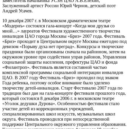
заместитель начальника УСЗН ЦАО А.В.Елехин,
Заслуженный артист России Юрий Чернов, детский поэт
Андрей Усачев.
10 декабря 2007 г. в Московском драматическом театре
«Модернъ» состоялся гала-концерт «Когда мои друзья со
мной…» лауреатов Фестиваля художественного творчества
инвалидов ЦАО города Москвы «Бриз» 2007 года. Фестиваль
«Бриз» проходит в Центральном округе Москвы ежегодно под
девизом «Порыву духа нет преград». Конкурсы и творческие
праздники были организованы сначала на районном, затем на
окружном уровне при содействии управ районов, Управления
социальной защиты населения, префектуры ЦАО и фонда
«Филантроп». Фестиваль является составной частью
комплексной программы социальной интеграции инвалидов
ЦАО. В 2007 году Фестиваль «Бриз» проходил под знаком
Года ребенка, поэтому особое внимание было уделено
творчеству детей-инвалидов. Старт Фестивалю 2007 года по
традиции был дан на гала-концерте фестиваля прошлого года,
который состоялся 8 декабря 2006 г. в московском театре
«Уголок дедушки Дурова». Особенностью фестиваля стало
участие детей из коррекционных учреждений,
специализированных школ искусств, музыкальных школ
округа. Фестиваль проводился при непосредственной
поддержке Центрального окружного управления образования.