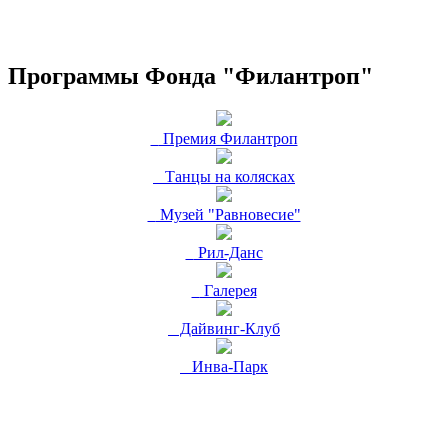
Программы Фонда "Филантроп"
Премия Филантроп
Танцы на колясках
Музей "Равновесие"
Рил-Данс
Галерея
Дайвинг-Клуб
Инва-Парк