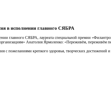
песня в исполнении главного СЯБРА
лнении главного СЯБРА, лауреата специальной премии «Филантро
рганизациям» Анатолия Ярмоленко: «Переживём, переживём печа
я с пожеланиями крепкого здоровья, творческих достижений и у