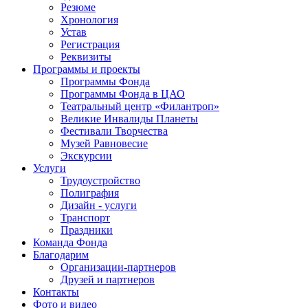
Резюме
Хронология
Устав
Регистрация
Реквизиты
Программы и проекты
Программы Фонда
Программы Фонда в ЦАО
Театральный центр «Филантроп»
Великие Инвалиды Планеты
Фестивали Творчества
Музей Равновесие
Экскурсии
Услуги
Трудоустройство
Полиграфия
Дизайн - услуги
Транспорт
Праздники
Команда Фонда
Благодарим
Организации-партнеров
Друзей и партнеров
Контакты
Фото и видео